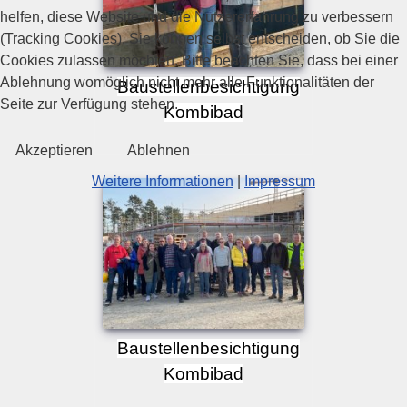
helfen, diese Website und die Nutzererfahrung zu verbessern
(Tracking Cookies). Sie können selbst entscheiden, ob Sie die
Cookies zulassen möchten. Bitte beachten Sie, dass bei einer
Ablehnung womöglich nicht mehr alle Funktionalitäten der
Baustellenbesichtigung
Seite zur Verfügung stehen.
Kombibad
Akzeptieren
Ablehnen
Weitere Informationen
|
Impressum
Baustellenbesichtigung
Kombibad